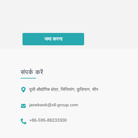
जमा करना
संपर्क करें

वूली औद्योगिक क्षेत्र, जिंजियांग, फ़ुज़ियान, चीन

janekwok@xll-group.com

+86-595-88233300