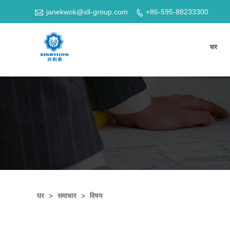

janekwok@xll-group.com
+86-595-88233300

घर
घर
>
समाचार
>
विषय