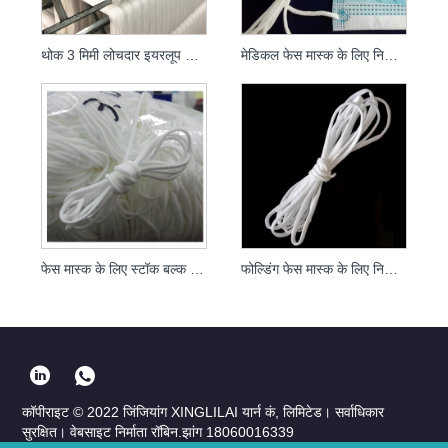
थोक 3 मिमी लोचदार इयरलूप गोल सफेद डिस्पोजेबल फेस मास्क कान स्ट्रिंग बैंड कॉर्ड रस्सी
मेडिकल फेस मास्क के लिए निर्माता सफेद 3 मिमी गोल लोचदार समायोज्य ईयर लूप
फेस मास्क के लिए स्टॉक बल्क मास्क सामग्री सफेद डिस्पोजेबल इलास्टिक इयरलूप ईयर रोप
फोल्डिंग फेस मास्क के लिए निर्माता सफेद काला 5 मिमी इयरलूप राउंड इलास्टिक बैंड
कॉपीराइट © 2022 जिंजियांग XINGLILAI यार्न कं, लिमिटेड। सर्वाधिकार
सुरक्षित। वेबसाइट निर्माता रॉबिन.झांग 18060016339