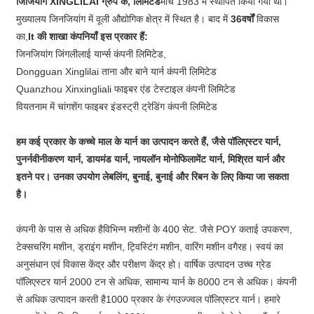
जिंजियांग XINGLILAI ग्रुप कं, लिमिटेड
मार्च 1983 में स्थापित किया गया था।
मुख्यालय जिनजियांग में वूली औद्योगिक क्षेत्र में स्थित है। बाद में
3
6
वर्षों
विकास
का,
I
t की शाखा कंपनियाँ इस प्रकार हैं
:
जिनजियांग जिंगलीलाई यार्न्स कंपनी लिमिटेड,
Dongguan Xinglilai ताना और बाने यार्न कंपनी लिमिटेड
Quanzhou Xinxingliali फाइबर एंड टेस्टाइल कंपनी लिमिटेड
वियतनाम में चांगशेंग फाइबर इंडस्ट्री ट्रेडिंग कंपनी लिमिटेड
हम कई प्रकार के कच्चे माल के यार्न का उत्पादन करते हैं, जैसे पॉलिएस्टर यार्न,
पुनर्नवीनीकरण यार्न, डायमंड यार्न, नायलॉन मोनोफिलामेंट यार्न, मिश्रित यार्न और
इतने पर। उनका उपयोग लेबलिंग, बुनाई, बुनाई और रिबन के लिए किया जा सकता
है।
कंपनी के पास से अधिक है
विभिन्न मशीनों के 400 सेट
. जैसे POY कताई उपकरण,
टेक्सचरिंग मशीन, ड्राइंग मशीन, ट्विस्टिंग मशीन, वारिंग मशीन वगैरह। स्वयं का
अनुसंधान एवं विकास केंद्र और परीक्षण केंद्र हो। वार्षिक उत्पादन उच्च ग्रेड
पॉलिएस्टर यार्न 2000 टन से अधिक, सामान्य यार्न के 8000 टन से अधिक। कंपनी
से अधिक उत्पादन करती है
1000 प्रकार के रंग
उज्ज्वल पॉलिएस्टर यार्न। हमारे