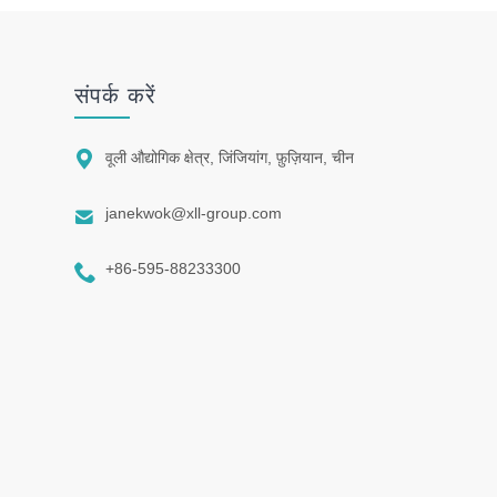
संपर्क करें

वूली औद्योगिक क्षेत्र, जिंजियांग, फ़ुज़ियान, चीन

janekwok@xll-group.com

+86-595-88233300