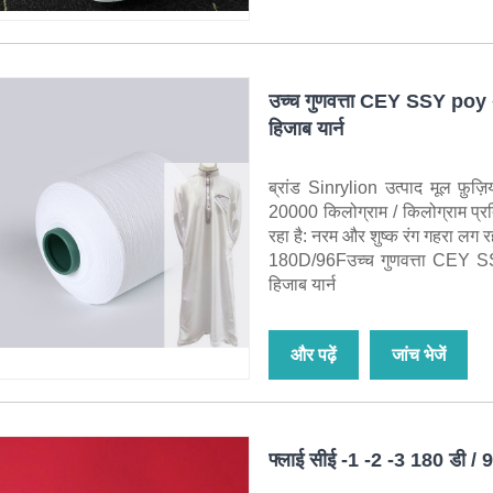
उच्च गुणवत्ता CEY SSY poy अब
हिजाब यार्न
ब्रांड Sinrylion उत्पाद मूल फ़ुज
20000 किलोग्राम / किलोग्राम प्
रहा है: नरम और शुष्क रंग गहरा लग
180D/96Fउच्च गुणवत्ता CEY SSY
हिजाब यार्न
और पढ़ें
जांच भेजें
फ्लाई सीई -1 -2 -3 180 डी / 9