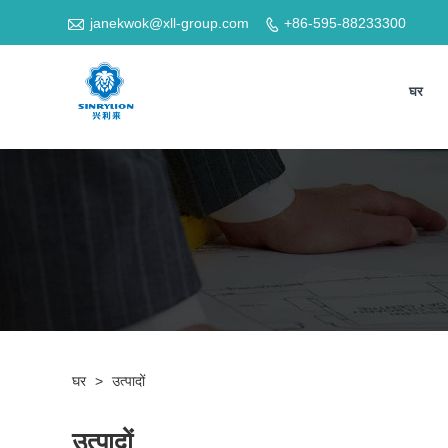

janekwok@xll-group.com
+86-595-88233300

घर
घर
>
उत्पादों
उत्पादों