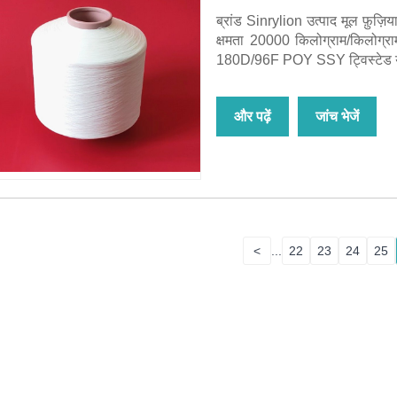
ब्रांड Sinrylion उत्पाद मूल फ़ुज़ि
क्षमता 20000 किलोग्राम/किलो
180D/96F POY SSY ट्विस्टेड या
और पढ़ें
जांच भेजें
<
...
22
23
24
25