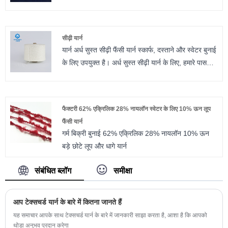
क्षमता 1000 किलोग्राम / किलोग्राम प्रति दिन सफेद / काला 5
मिमी फ्लैट लोचदार इयरलूप रस्सी बैंड KN95 N95 फेस मास्क
सामग्री 3 मिमी 5 मिमी 2 मिमी 7 मिमी सफेद / काला गोल / फ्लैट
सीढ़ी यार्न
लोचदार इयरलूप कॉर्ड / रस्सी चिकित्सा मास्क के लिए / पट्टा /
यार्न अर्ध सुस्त सीढ़ी फैंसी यार्न स्कार्फ, दस्ताने और स्वेटर बुनाई
बैंड निर्माता 5 मिमी सफेद काला फ्लैट लोचदार रबर बैंड 8 मिमी
के लिए उपयुक्त है। अर्ध सुस्त सीढ़ी यार्न के लिए, हमारे पास
अन्य चमक, उज्ज्वल सीढ़ी यार्न है। हम छोटे आदेश को स्वीकार
करते हैं और मुफ्त नमूना प्रदान किया जाता है, कृपया हमसे
संपर्क करें, हम आपके संदर्भ के लिए सीढ़ी यार्न का मुफ्त नमूना
फैक्टरी 62% एक्रिलिक 28% नायलॉन स्वेटर के लिए 10% ऊन लूप
प्रदान करेंगे, धन्यवाद।
फैंसी यार्न
गर्म बिक्री बुनाई 62% एक्रिलिक 28% नायलॉन 10% ऊन
बड़े छोटे लूप और धागे यार्न
संबंधित ब्लॉग
समीक्षा
आप टेक्सचर्ड यार्न के बारे में कितना जानते हैं
यह समाचार आपके साथ टेक्सचर्ड यार्न के बारे में जानकारी साझा करता है, आशा है कि आपको
थोड़ा अनुभव प्रदान करेगा