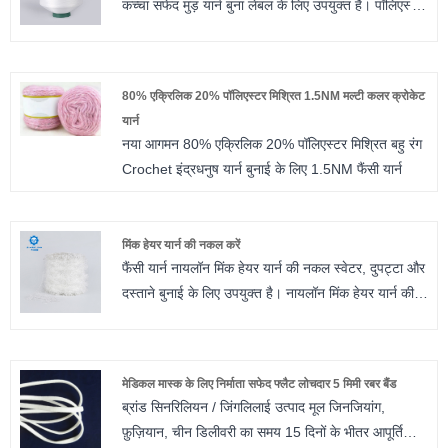
कच्चा सफेद मुड़ यार्न बुना लेबल के लिए उपयुक्त है। पॉलिएस्टर
ट्विस्टेड यार्न के लिए, हमारे पास अलग-अलग विनिर्देश हैं।
आपके पास चुनने के लिए हमारे पास अर्ध सुस्त, पूर्ण सुस्त,
उज्ज्वल और त्रिलोबल उज्ज्वल है। ट्विस्ट नंबर 80TPM से
80% एक्रिलिक 20% पॉलिएस्टर मिश्रित 1.5NM मल्टी कलर क्रोकेट
1000TPM तक है। हम छोटे आदेश स्वीकार करते हैं और मुफ्त
यार्न
नमूना प्रदान किया जाता है।
नया आगमन 80% एक्रिलिक 20% पॉलिएस्टर मिश्रित बहु रंग
Crochet इंद्रधनुष यार्न बुनाई के लिए 1.5NM फैंसी यार्न
मिंक हेयर यार्न की नकल करें
फैंसी यार्न नायलॉन मिंक हेयर यार्न की नकल स्वेटर, दुपट्टा और
दस्ताने बुनाई के लिए उपयुक्त है। नायलॉन मिंक हेयर यार्न की
नकल के लिए, हमारे पास अलग-अलग विनिर्देश हैं। हमारे पास
0.7 सेमी/13एनएम की बालों की लंबाई के साथ नायलॉन पंख
यार्न हैं; 1.3 सेमी / 13एनएम; 2 सेमी / 8.5NM; 4 सेमी /
मेडिकल मास्क के लिए निर्माता सफेद फ्लैट लोचदार 5 मिमी रबर बैंड
6.5NM; 5 सेमी / 5.6NM; हम छोटे आदेश को स्वीकार करते
ब्रांड सिनरिलियन / जिंगलिलाई उत्पाद मूल जिनजियांग,
हैं और मुफ्त नमूना प्रदान किया जाता है। मिंक हेयर यार्न का
फ़ुज़ियान, चीन डिलीवरी का समय 15 दिनों के भीतर आपूर्ति
अनुकरण करें